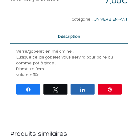
7,00
€
Catégorie :
UNIVERS ENFANT
Description
Verre/gobelet en mélamine .
Ludique ce joli gobelet vous servira pour boire ou
comme pot à glace .
Diamètre 9cm.
volume: 30cl
Partagez
Tweetez
Partagez
Épingle
Produits similaires