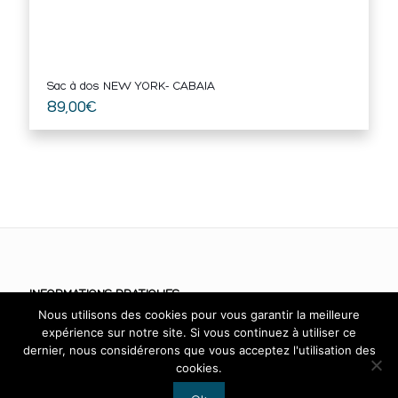
Sac à dos NEW YORK- CABAIA
89,00
€
INFORMATIONS PRATIQUES
Nous utilisons des cookies pour vous garantir la meilleure
CGV
expérience sur notre site. Si vous continuez à utiliser ce
dernier, nous considérerons que vous acceptez l'utilisation des
Mentions légales
cookies.
RGPD