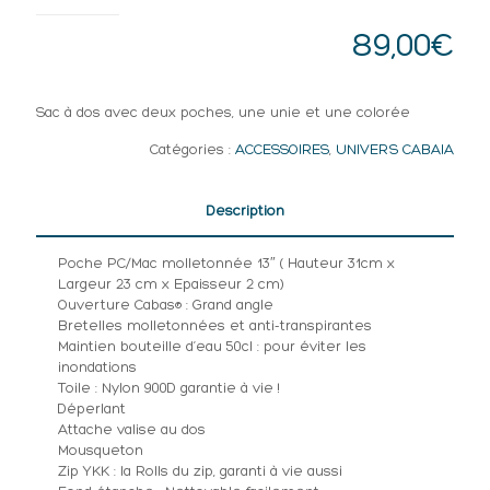
89,00
€
Sac à dos avec deux poches, une unie et une colorée
Catégories :
ACCESSOIRES
,
UNIVERS CABAIA
Description
Poche PC/Mac molletonnée 13″ ( Hauteur 31cm x
Largeur 23 cm x Epaisseur 2 cm)
Ouverture Cabas® : Grand angle
Bretelles molletonnées et anti-transpirantes
Maintien bouteille d’eau 50cl : pour éviter les
inondations
Toile : Nylon 900D garantie à vie !
Déperlant
Attache valise au dos
Mousqueton
Zip YKK : la Rolls du zip, garanti à vie aussi