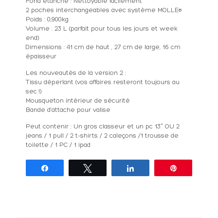
Fond étanche : Nettoyable facilement
2 poches interchangeables avec système MOLLE®
Poids : 0,900kg
Volume : 23 L (parfait pour tous les jours et week
end)
Dimensions : 41 cm de haut , 27 cm de large, 16 cm
épaisseur
Les nouveautés de la version 2 :
Tissu déperlant (vos affaires resteront toujours au
sec !)
Mousqueton intérieur de sécurité
Bande d’attache pour valise
Peut contenir : Un gros classeur et un pc 13″ OU 2
jeans / 1 pull / 2 t-shirts / 2 caleçons /1 trousse de
toilette / 1 PC / 1 ipad
Partagez
Tweetez
Partagez
Épingle