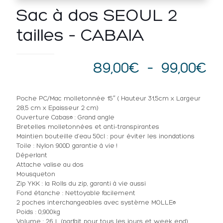
Sac à dos SEOUL 2
tailles – CABAIA
Pl
89,00
€
–
99,00
€
d
pri
Poche PC/Mac molletonnée 15″ ( Hauteur 31,5cm x Largeur
28,5 cm x Epaisseur 2 cm)
89
Ouverture Cabas® : Grand angle
à
Bretelles molletonnées et anti-transpirantes
Maintien bouteille d’eau 50cl : pour éviter les inondations
99
Toile : Nylon 900D garantie à vie !
Déperlant
Attache valise au dos
Mousqueton
Zip YKK : la Rolls du zip, garanti à vie aussi
Fond étanche : Nettoyable facilement
2 poches interchangeables avec système MOLLE®
Poids : 0,900kg
Volume : 26 L (parfait pour tous les jours et week end)