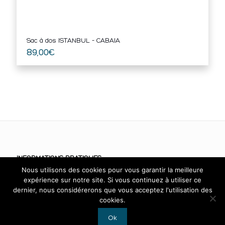
Sac à dos ISTANBUL – CABAIA
89,00
€
INFORMATIONS PRATIQUES
Nous utilisons des cookies pour vous garantir la meilleure
CGV
expérience sur notre site. Si vous continuez à utiliser ce
dernier, nous considérerons que vous acceptez l'utilisation des
Mentions légales
cookies.
RGPD
Ok