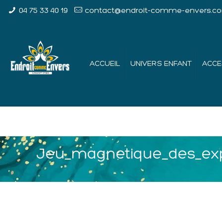
04 75 33 40 19
contact@endroit-comme-envers.c
ACCUEIL
UNIVERS ENFANT
ACCE
Jeu_magnetique_des_expr