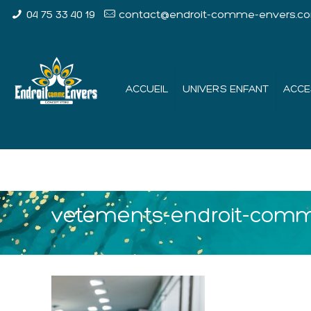
04 75 33 40 19
contact@endroit-comme-envers.c
ACCUEIL
UNIVERS ENFANT
ACCE
vetements-endroit-com