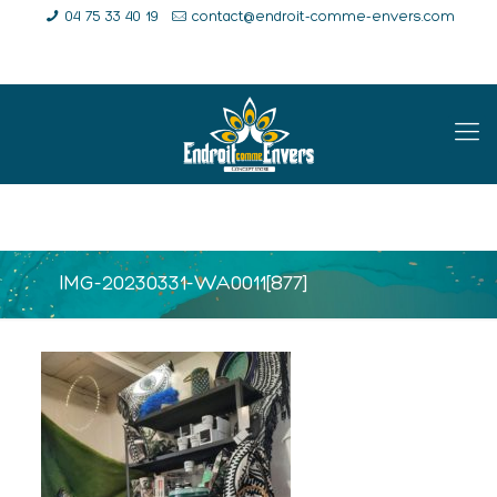
04 75 33 40 19
contact@endroit-comme-envers.com
E-Shop
Compte
Panier
IMG-20230331-WA0011[877]