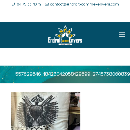
04 75 33 40 19
contact@endroit-comme-envers.com
E-Shop
Compte
Panier
557629646_18423042058129699_274573806083