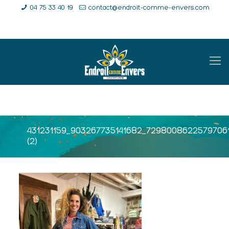
04 75 33 40 19
contact@endroit-comme-envers.com
E-Shop
Compte
Panier
431231159_903267735141682_7298008622579706
(2)