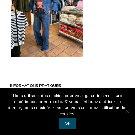
INFORMATIONS PRATIQUES
Nous utilisons des cookies pour vous garantir la meilleure
CGV
expérience sur notre site. Si vous continuez à utiliser ce
Mentions légales
dernier, nous considérerons que vous acceptez l'utilisation des
cookies.
RGPD
Ok