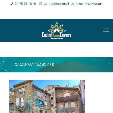
04 75 33 40 19
contact@endroit-comme-envers.com
E-Shop
Compte
Panier
20230407_163957 (1)