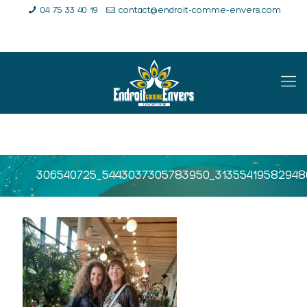
04 75 33 40 19
contact@endroit-comme-envers.com
E-Shop
Compte
Panier
306540725_5443037305783950_31355419582948