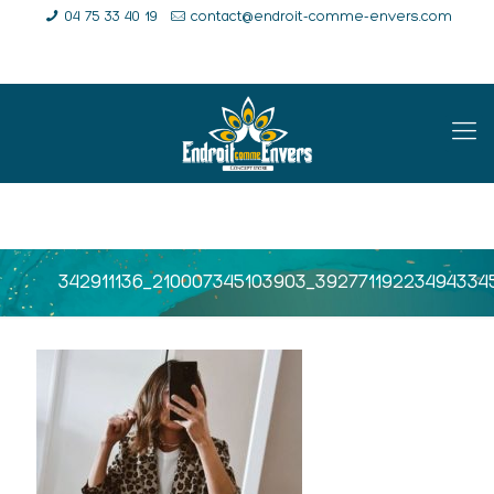
04 75 33 40 19
contact@endroit-comme-envers.com
E-Shop
Compte
Panier
342911136_210007345103903_39277119223494334